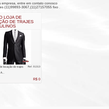
a empresa, entre em contato conosco
es (11)99893-3067,(11)27157055 fixo .
O LOJA DE
ÇÃO DE TRAJES
ULINOS
de locação de trajes
Ref. 01313
s
A...
R$ 0