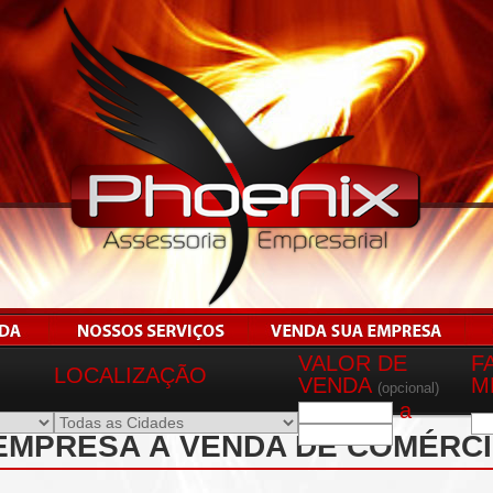
VALOR DE
F
LOCALIZAÇÃO
VENDA
M
(opcional)
a
EMPRESA À VENDA DE COMÉRCI
UPAS FINAS EM TODAS- - REF 0