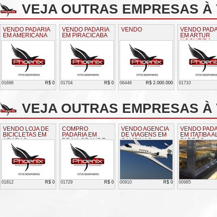
VEJA OUTRAS EMPRESAS À
VENDO PADARIA
VENDO PADARIA
VENDO
VENDO PADA
EM AMERICANA
EM PIRACICABA
EM ARTUR
NOGUEIRA
01696
R$ 0
01704
R$ 0
06446
R$ 2.000.000
01710
VEJA OUTRAS EMPRESAS À 
VENDO LOJA DE
COMPRO
VENDO AGENCIA
VENDO PADA
BICICLETAS EM
PADARIA EM
DE VIAGENS EM
EM ITATIBA A
ARARAS
PRAIA GRANDE
CAMPINAS
PADRÃO
01812
R$ 0
01729
R$ 0
00910
R$ 0
00985