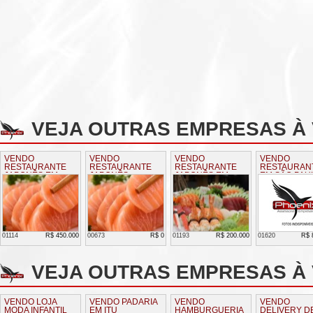
VEJA OUTRAS EMPRESAS À
VENDO
VENDO
VENDO
VENDO
RESTAURANTE
RESTAURANTE
RESTAURANTE
RESTAURAN
JAPONÊS EM
JAPONÊS
JAPONÊS EM
EM SÃO PAU
AMERICANA
TATUÍ
01114
R$ 450.000
00673
R$ 0
01193
R$ 200.000
01620
R$ 
VEJA OUTRAS EMPRESAS À 
VENDO LOJA
VENDO PADARIA
VENDO
VENDO
MODA INFANTIL
EM ITU
HAMBURGUERIA
DELIVERY D