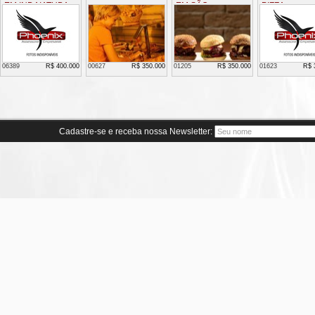
EM INDAIATUBA
EM SÃO
PIZZA
BERNARDO DO
CAMPO
06389
R$ 400.000
00627
R$ 350.000
01205
R$ 350.000
01623
R$ 
Cadastre-se e receba nossa Newsletter: