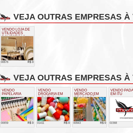
VEJA OUTRAS EMPRESAS À
VENDO LOJA DE
UTILIDADES
DOMESTICAS
00676
R$ 0
VEJA OUTRAS EMPRESAS À 
VENDO
VENDO
VENDO
VENDO PADA
PAPELARIA
DROGARIA EM
MERCADO EM
EM ITU
INDAITUBA
BRAGANÇÃ
PAULISTA
00659
R$ 0
01411
R$ 0
00943
R$ 0
01568