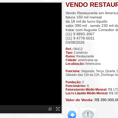
VENDO RESTAU
Vendo Restaurante em Americ
fatura 150 mil mensal
da 18 mil de lucro líquido
valor 390 mil , sendo 230 mil d
tratar com Augusto Consultor 
(11) 9 9893-3067
(11) 9 4778-5031
03/08/2026
Ref.:
06412
Tipo:
Comércio
Ramo:
Restaurante
Cidade:
americana-sp
Localização:
Americana
Funciona:
Segunda, Terça, Quarta, 
Sábado das 11h às 22h, Domingo da
Fundação:
2
Funcionários:
9
Faturamento Médio Mensal:
R$ 170
Lucro Líquido Médio Mensal:
R$ 18
Valor de Venda:
R$ 390.000,0