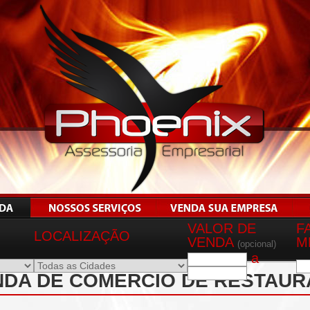
VALOR DE
F
LOCALIZAÇÃO
VENDA
M
(opcional)
a
NDA DE COMÉRCIO DE RESTAUR
 REF 06412