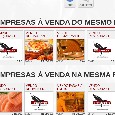
EMPRESAS À VENDA DO MESMO
MPRO
VENDO
VENDO
VENDO
STAURANTE
RESTAURANTE
RESTAURANTE
RESTAURANTE
 SÃO
EM SANTOS
EM SOROCABA
RNARDO
8
R$ 0
00843
R$ 450.000
00832
R$ 0
01646
R$ 
MPRESAS À VENDA NA MESMA F
NDO
VENDO
VENDO PADARIA
VENDO
STAURANTE
DELIVERY DE
EM ITU
RESTAURANTE
PONÊS EM
PIZZA
EM LIMEIRA
ERICANA
R$ 450.000
01623
R$ 350.000
00627
R$ 350.000
06414
R$ 430.00