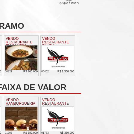
(O que é isso?)
 RAMO
VENDO
VENDO
RESTAURANTE
RESTAURANTE
EM SANTOS
EM ITU
0
00827
R$ 800.000
06452
R$ 1.500.000
AIXA DE VALOR
VENDO
VENDO
HAMBURGUERIA
RESTAURANTE
EM SÃO
JAPONÊS EM
BERNARDO DO
LIMEIRA
CAMPO
0
01205
R$ 350.000
01773
R$ 350.000