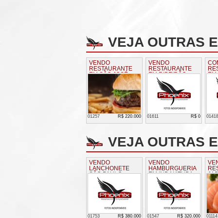
VEJA OUTRAS 
VENDO
VENDO
CO
RESTAURANTE
RESTAURANTE
RE
EM SÃO JOSÉ
EM RIBEIRÃO
EM
DOS CAMPOS SP
PRETO
BE
01257
R$ 220.000
01611
R$ 0
0141
VEJA OUTRAS E
VENDO
VENDO
VE
LANCHONETE
HAMBURGUERIA
RE
SÃO PAULO
EM INDAIATUBA
JA
AM
01753
R$ 380.000
01547
R$ 320.000
01114