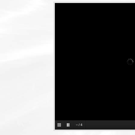
–
/
4