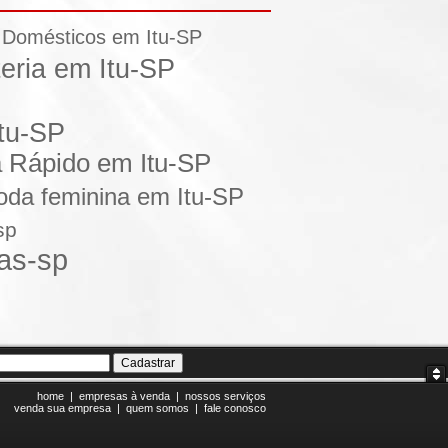
s Domésticos em Itu-SP
eria em Itu-SP
tu-SP
a Rápido em Itu-SP
oda feminina em Itu-SP
sp
as-sp
home
|
empresas à venda
|
nossos serviços
venda sua empresa
|
quem somos
|
fale conosco