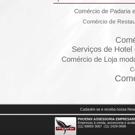
Comércio de Padaria 
Comércio de Restau
Comé
Serviços de Hotel
Comércio de Loja moda
C
Comé
Cadastre-se e receba nossa News
PHOENIX ASSESSORIA EMPRESAR
Empresas à venda, assessoria e avali
(11) 99893-3067 (11) 2429-0698