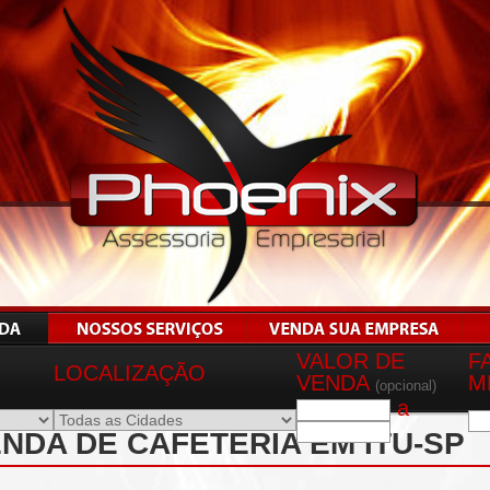
VALOR DE
F
LOCALIZAÇÃO
VENDA
M
(opcional)
a
NDA DE CAFETERIA EM ITU-SP